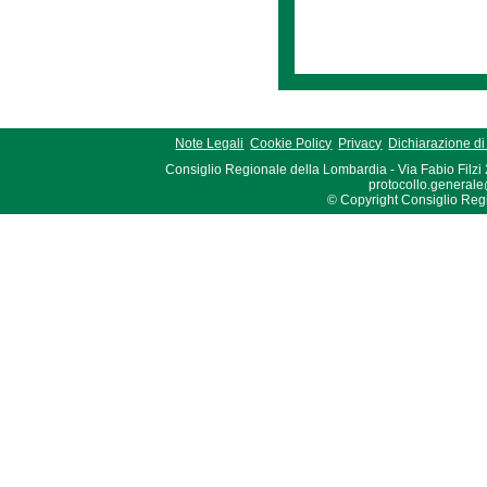
Note Legali
Cookie Policy
Privacy
Dichiarazione di 
Consiglio Regionale della Lombardia - Via Fabio Filzi
protocollo.generale
© Copyright Consiglio Region