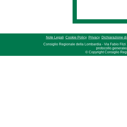
Note Legali
Cookie Policy
Privacy
Dichiarazione di 
Consiglio Regionale della Lombardia - Via Fabio Filzi
protocollo.generale
© Copyright Consiglio Region