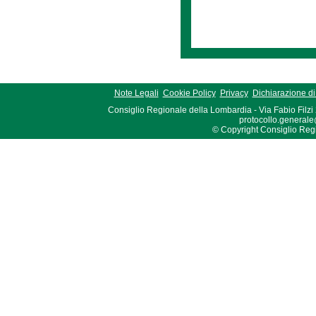
Note Legali
Cookie Policy
Privacy
Dichiarazione di 
Consiglio Regionale della Lombardia - Via Fabio Filzi
protocollo.generale
© Copyright Consiglio Region