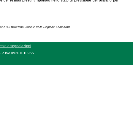
e dei residui presunti riportato nello stato di previsione del bilancio per
ione sul Bollettino ufficiale della Regione Lombardia
este e segnalazioni
 - P. IVA 09201010965