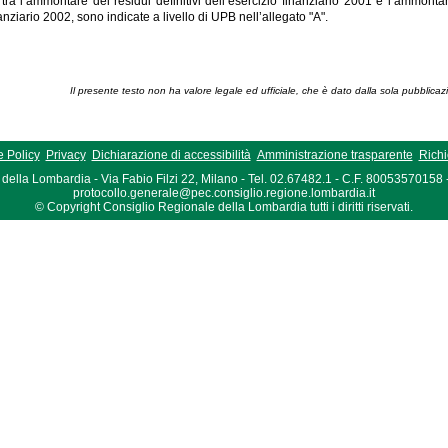
tra l’ammontare dei residui definitivi dell’esercizio finanziario 2001 e l’ammontar
nanziario 2002, sono indicate a livello di UPB nell’allegato "A".
Il presente testo non ha valore legale ed ufficiale, che è dato dalla sola pubblicaz
 Policy
Privacy
Dichiarazione di accessibilità
Amministrazione trasparente
Richi
della Lombardia - Via Fabio Filzi 22, Milano - Tel. 02.67482.1 - C.F. 80053570158
protocollo.generale@pec.consiglio.regione.lombardia.it
© Copyright Consiglio Regionale della Lombardia tutti i diritti riservati.