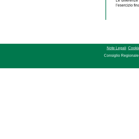
Le differenze 
l’esercizio fi
Note Legali
Cookie
Consiglio Regionale 