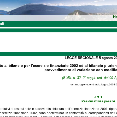
H
ali
LEGGE REGIONALE
5 agosto 2
 al bilancio per l’esercizio finanziario 2002 ed al bilancio pluri
provvedimento di variazione con modifich
(BURL n. 32, 2° suppl. ord. del 09 A
urn:nir:regione.lombardia:legge:2002-
Art. 1.
Residui attivi e passivi.
, relativi ai residui attivi e passivi alla chiusura dell’esercizio finanziario 2001, rip
’esercizio finanziario 2002, sono rideterminati in conformità ai corrispondenti dati d