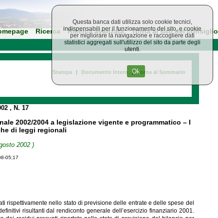
Questa banca dati utilizza solo cookie tecnici,
indispensabili per il funzionamento del sito, e cookie
omepage
Ricerca
Ricerca avanzata
Torna al sito del consiglio
per migliorare la navigazione e raccogliere dati
statistici aggregati sull'utilizzo del sito da parte degli
utenti.
Ok
Stampa
|
Documento Intero
|
Torna al Sommario
002
, N. 17
ennale 2002/2004 a legislazione vigente e programmatico – I
e di leggi regionali
gosto 2002 )
08-05;17
ortati rispettivamente nello stato di previsione delle entrate e delle spese del
efinitivi risultanti dal rendiconto generale dell’esercizio finanziario 2001.