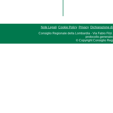
Note Legali
Cookie Policy
Privacy
Dichiarazione di 
Consiglio Regionale della Lombardia - Via Fabio Filzi
protocollo.generale
© Copyright Consiglio Region