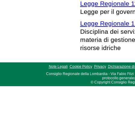
Legge Regionale 1
Legge per il governo
Legge Regionale 1
Disciplina dei serv
materia di gestione 
risorse idriche
Note Legali
Cookie Policy
Privacy
Dichiarazione di 
Consiglio Regionale della Lombardia - Via Fabio Filzi
protocollo.generale
© Copyright Consiglio Region