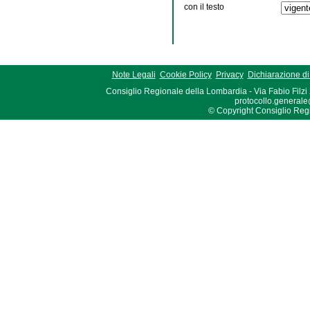
con il testo
Note Legali
Cookie Policy
Privacy
Dichiarazione di 
Consiglio Regionale della Lombardia - Via Fabio Filzi
protocollo.generale
© Copyright Consiglio Region