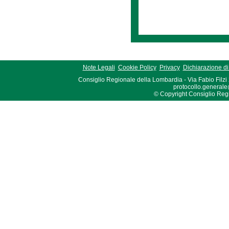
Note Legali
Cookie Policy
Privacy
Dichiarazione di 
Consiglio Regionale della Lombardia - Via Fabio Filzi
protocollo.generale
© Copyright Consiglio Region