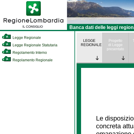
Banca dati delle leggi region
Legge Regionale
LEGGE
Progetto
REGIONALE
di Legge
Legge Regionale Statutaria
presentato
Regolamento Interno
Regolamento Regionale
Le disposizio
concreta att
emanazione d