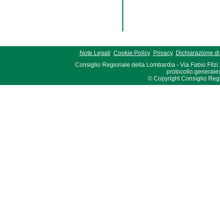
Note Legali
Cookie Policy
Privacy
Dichiarazione di 
Consiglio Regionale della Lombardia - Via Fabio Filzi
protocollo.generale
© Copyright Consiglio Region