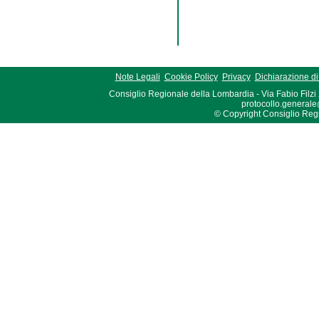
Note Legali
Cookie Policy
Privacy
Dichiarazione di 
Consiglio Regionale della Lombardia - Via Fabio Filzi
protocollo.generale
© Copyright Consiglio Region