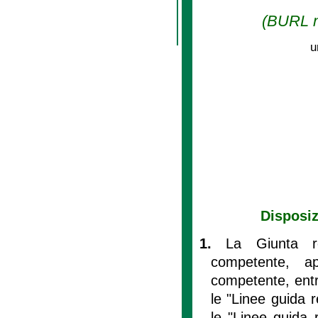
(BURL n.
u
Disposiz
1.
La Giunta re
competente, ap
competente, entro
le "Linee guida r
le "Linee guida 