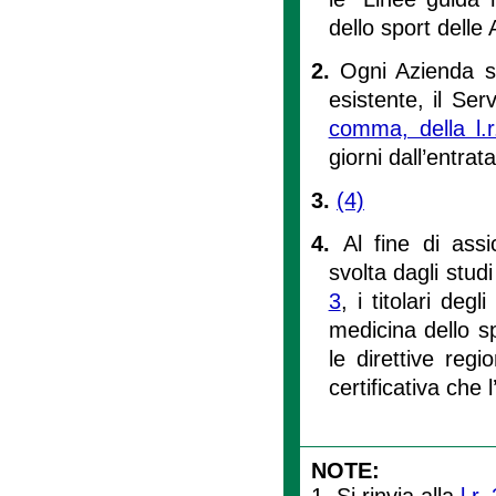
dello sport delle 
2.
Ogni Azienda sa
esistente, il Ser
comma, della l.
giorni dall’entrat
3.
(4)
4.
Al fine di assic
svolta dagli stud
3
, i titolari de
medicina dello s
le direttive regi
certificativa che 
NOTE:
1. Si rinvia alla
l.r