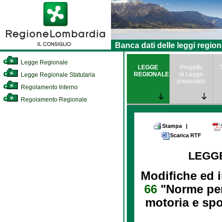
Banca dati delle leggi region
Legge Regionale
LEGGE
Progetto
REGIONALE
di Legge
Legge Regionale Statutaria
presentato
Regolamento Interno
Regolamento Regionale
Stampa
|
Scarica RTF
LEGG
Modifiche ed i
66
"Norme per
motoria e spor