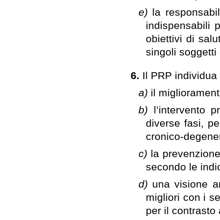
e)
la responsabil
indispensabili 
obiettivi di sal
singoli soggetti 
6.
Il PRP individua 
a)
il miglioramen
b)
l’intervento p
diverse fasi, p
cronico-degener
c)
la prevenzione 
secondo le indic
d)
una visione a
migliori con i 
per il contrasto