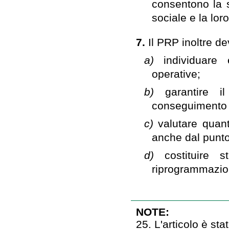
consentono la s
sociale e la lor
7.
Il PRP inoltre de
a)
individuare
operative;
b)
garantire i
conseguimento de
c)
valutare quant
anche dal punto 
d)
costituire
riprogrammazion
NOTE:
25. L'articolo è sta