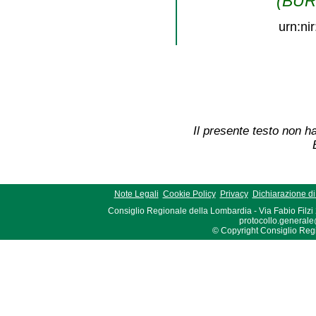
(BURL
urn:ni
Il presente testo non ha
Note Legali
Cookie Policy
Privacy
Dichiarazione di 
Consiglio Regionale della Lombardia - Via Fabio Filzi
protocollo.generale
© Copyright Consiglio Region