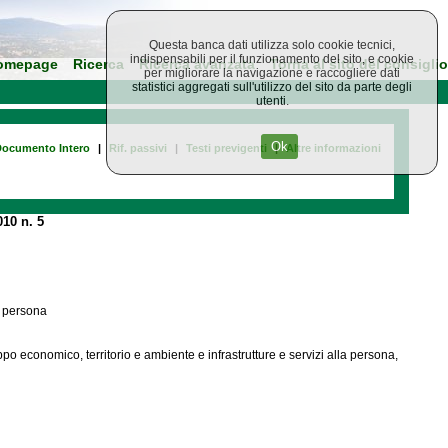
Questa banca dati utilizza solo cookie tecnici,
indispensabili per il funzionamento del sito, e cookie
omepage
Ricerca
Ricerca avanzata
Torna al sito del consiglio
per migliorare la navigazione e raccogliere dati
statistici aggregati sull'utilizzo del sito da parte degli
utenti.
Ok
ocumento Intero
|
Rif. passivi
|
Testi previgenti
|
Altre informazioni
10 n. 5
a persona
uppo economico, territorio e ambiente e infrastrutture e servizi alla persona,