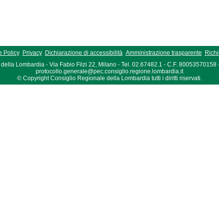
 Policy
Privacy
Dichiarazione di accessibilità
Amministrazione trasparente
Richi
della Lombardia - Via Fabio Filzi 22, Milano - Tel. 02.67482.1 - C.F. 80053570158
protocollo.generale@pec.consiglio.regione.lombardia.it
© Copyright Consiglio Regionale della Lombardia tutti i diritti riservati.