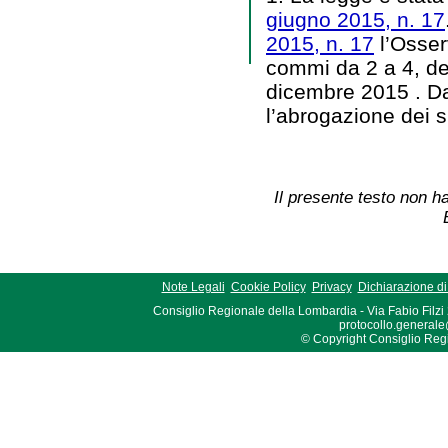
giugno 2015, n. 17
2015, n. 17
l’Osserv
commi da 2 a 4, del
dicembre 2015 . Da
l’abrogazione dei 
Il presente testo non ha
Note Legali
Cookie Policy
Privacy
Dichiarazione di 
Consiglio Regionale della Lombardia - Via Fabio Filzi
protocollo.generale
© Copyright Consiglio Region