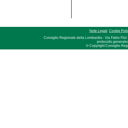
Note Legali
Cookie Poli
Consiglio Regionale della Lombardia - Via Fabio Filzi
protocollo.generale
© Copyright Consiglio Region