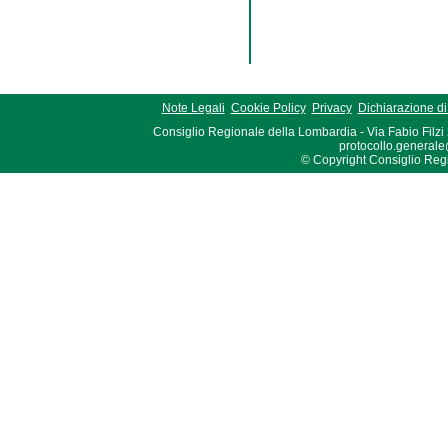
Note Legali
Cookie Policy
Privacy
Dichiarazione di 
Consiglio Regionale della Lombardia - Via Fabio Filzi
protocollo.generale
© Copyright Consiglio Region