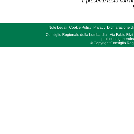
Il presente testo non ha
Note Legali
Cookie Policy
Privacy
Dichiarazione di 
Consiglio Regionale della Lombardia - Via Fabio Filzi
protocollo.generale
© Copyright Consiglio Region