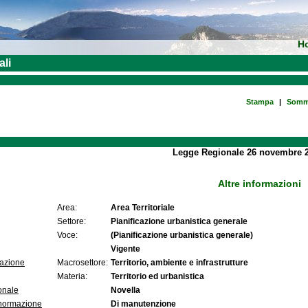
H
ali
Stampa
|
Somm
Legge Regionale 26 novembre 2
Altre informazioni
Area:
Area Territoriale
Settore:
Pianificazione urbanistica generale
Voce:
(Pianificazione urbanistica generale)
Vigente
lazione
Macrosettore:
Territorio, ambiente e infrastrutture
Materia:
Territorio ed urbanistica
onale
Novella
 normazione
Di manutenzione