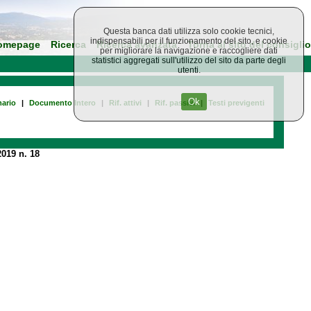
Questa banca dati utilizza solo cookie tecnici,
indispensabili per il funzionamento del sito, e cookie
omepage
Ricerca
Ricerca avanzata
Torna al sito del consiglio
per migliorare la navigazione e raccogliere dati
statistici aggregati sull'utilizzo del sito da parte degli
utenti.
Ok
ario
|
Documento Intero
|
Rif. attivi
|
Rif. passivi
|
Testi previgenti
019 n. 18