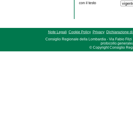
con il testo
Note Legali
Cookie Policy
Privacy
Dichiarazione di 
Consiglio Regionale della Lombardia - Via Fabio Filzi
protocollo.generale
© Copyright Consiglio Region