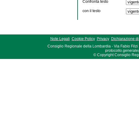
Confronta testo
con il testo
Note Legali
Cookie Policy
Privacy
Dichiarazione di 
Consiglio Regionale della Lombardia - Via Fabio Filzi
protocollo.generale
© Copyright Consiglio Region