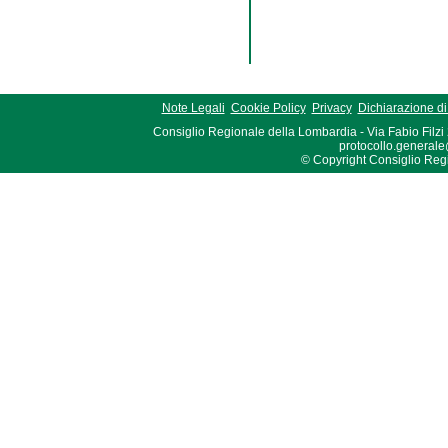
Note Legali
Cookie Policy
Privacy
Dichiarazione di 
Consiglio Regionale della Lombardia - Via Fabio Filzi
protocollo.generale
© Copyright Consiglio Region