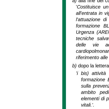
a)
alla fine del 
'
Costituisce un
all'entrata in 
l'attuazione di
formazione BL
Urgenza (AREU),
tecniche salva
delle vie a
cardiopolmonar
riferimento alle 
b)
dopo la letter
'i bis) attivi
formazione B
sulla preven
ambito pedi
elementi di p
vitali.'.