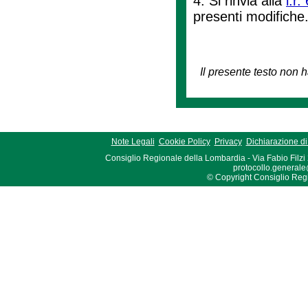
4. Si rinvia alla
l.r
presenti modifiche
Il presente testo non h
Note Legali
Cookie Policy
Privacy
Dichiarazione di 
Consiglio Regionale della Lombardia - Via Fabio Filzi
protocollo.generale
© Copyright Consiglio Region