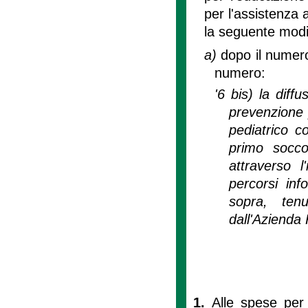
per l'assistenza a
la seguente modi
a)
dopo il numero
numero:
'6 bis) la diff
prevenzione p
pediatrico c
primo soccor
attraverso l
percorsi inf
sopra, ten
dall'Azienda
1.
Alle spese per l