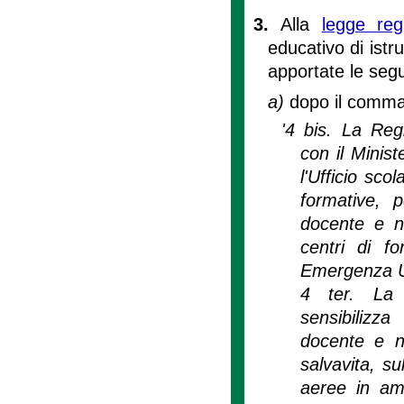
3.
Alla
legge re
educativo di ist
apportate le segu
a)
dopo il comma 
'4 bis. La Reg
con il Minist
l'Ufficio sco
formative, p
docente e no
centri di f
Emergenza 
4 ter. La 
sensibilizza
docente e no
salvavita, su
aeree in am