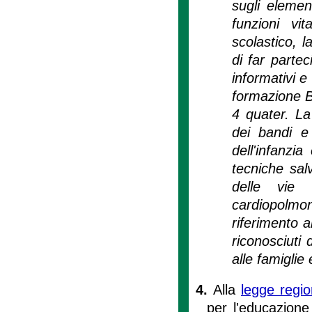
sugli elemen
funzioni vit
scolastico, l
di far parte
informativi e
formazione B
4 quater. La
dei bandi e 
dell'infanzia
tecniche salv
delle vie 
cardiopolmon
riferimento a
riconosciuti
alle famiglie 
4.
Alla
legge regi
per l'educazione