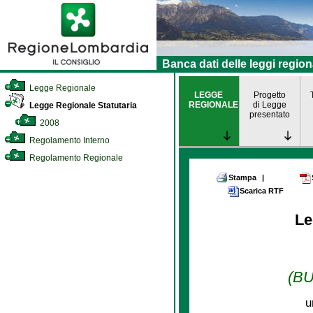
Banca dati delle leggi region
Legge Regionale
LEGGE
Progetto
REGIONALE
di Legge
Legge Regionale Statutaria
presentato
2008
Regolamento Interno
Regolamento Regionale
Stampa
|
Scarica RTF
Le
(BU
u