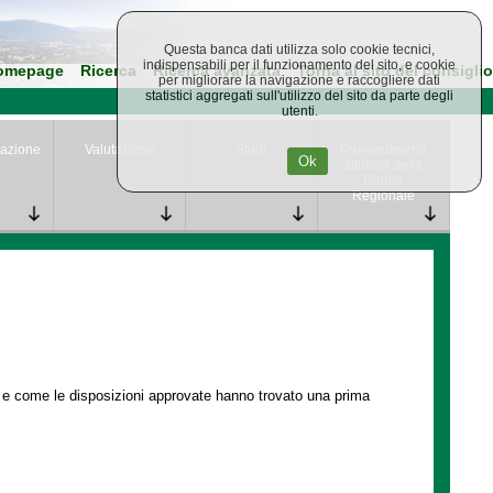
Questa banca dati utilizza solo cookie tecnici,
indispensabili per il funzionamento del sito, e cookie
omepage
Ricerca
Ricerca avanzata
Torna al sito del consiglio
per migliorare la navigazione e raccogliere dati
statistici aggregati sull'utilizzo del sito da parte degli
utenti.
azione
Valutazione
Studi
Provvedimenti
Ok
attuativi della
Giunta
Regionale
e e come le disposizioni approvate hanno trovato una prima