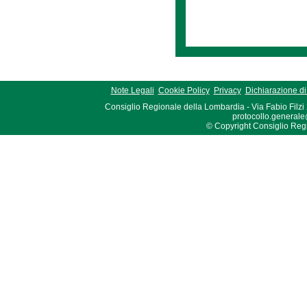
Note Legali
Cookie Policy
Privacy
Dichiarazione di 
Consiglio Regionale della Lombardia - Via Fabio Filzi
protocollo.generale
© Copyright Consiglio Region