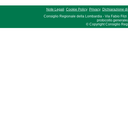
Note Legali
Cookie Policy
Privacy
Dichiarazione di 
Consiglio Regionale della Lombardia - Via Fabio Filzi
protocollo.generale
© Copyright Consiglio Region