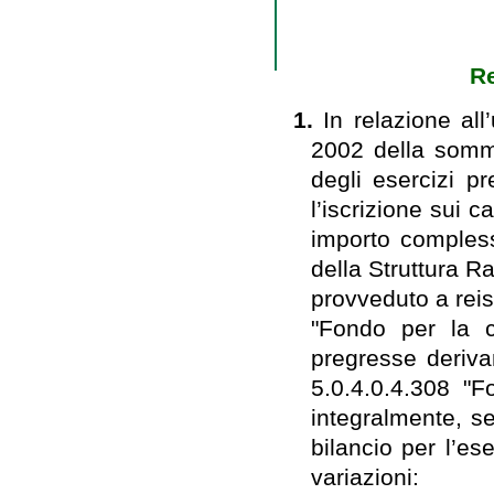
Re
1.
In relazione all
2002 della somm
degli esercizi p
l’iscrizione sui c
importo compless
della Struttura R
provveduto a reisc
"Fondo per la co
pregresse derivan
5.0.4.0.4.308 "F
integralmente, se
bilancio per l’es
variazioni: