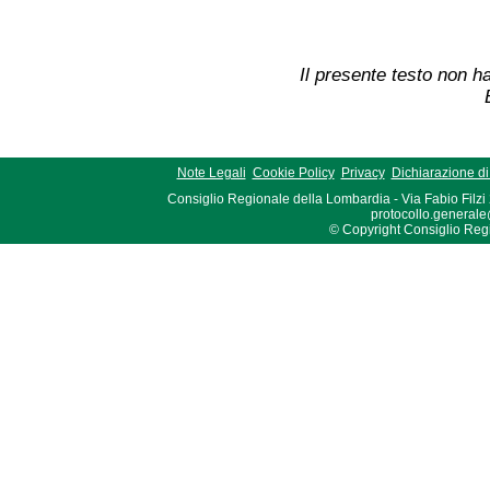
Il presente testo non ha
Note Legali
Cookie Policy
Privacy
Dichiarazione di 
Consiglio Regionale della Lombardia - Via Fabio Filzi
protocollo.generale
© Copyright Consiglio Region