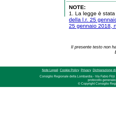
NOTE:
1. La legge è stata
della l.r. 25 gennai
25 gennaio 2018, n
Il presente testo non ha
Note Legali
Cookie Policy
Privacy
Dichiarazione di 
Consiglio Regionale della Lombardia - Via Fabio Filzi
protocollo.generale
© Copyright Consiglio Region