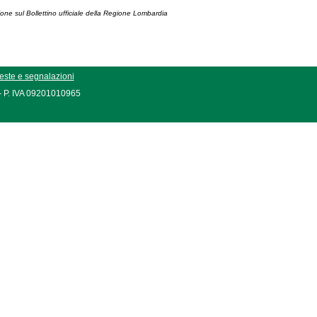
ione sul Bollettino ufficiale della Regione Lombardia
este e segnalazioni
 - P. IVA 09201010965