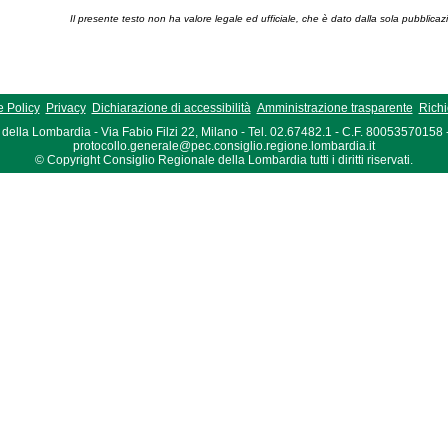
Il presente testo non ha valore legale ed ufficiale, che è dato dalla sola pubblicaz
 Policy
Privacy
Dichiarazione di accessibilità
Amministrazione trasparente
Richi
della Lombardia - Via Fabio Filzi 22, Milano - Tel. 02.67482.1 - C.F. 80053570158
protocollo.generale@pec.consiglio.regione.lombardia.it
© Copyright Consiglio Regionale della Lombardia tutti i diritti riservati.