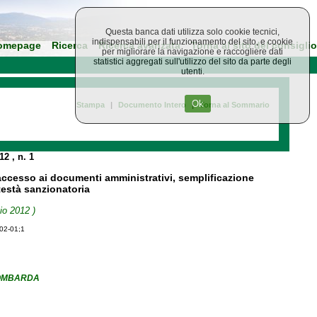
Questa banca dati utilizza solo cookie tecnici,
indispensabili per il funzionamento del sito, e cookie
omepage
Ricerca
Ricerca avanzata
Torna al sito del consiglio
per migliorare la navigazione e raccogliere dati
statistici aggregati sull'utilizzo del sito da parte degli
utenti.
Ok
Stampa
|
Documento Intero
|
Torna al Sommario
012
, n. 1
 accesso ai documenti amministrativi, semplificazione
testà sanzionatoria
io 2012 )
-02-01;1
LOMBARDA