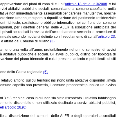
'approvazione dei piani di zona di cui all'
articolo 18 della l.r. 3/2008
. A tal
rvizi abitativi pubblici e sociali, comunicano al comune capofila le unità
à abitative non immediatamente assegnabili per carenze manutentive, nonché
enerazione urbana, recupero o riqualificazione del patrimonio residenziale
oni richieste, costituiscono obbligo informativo nei confronti del comune
gionali, per i direttori generali delle ALER la risoluzione anticipata del
ri privati accreditati la revoca dell’accreditamento secondo le procedure di
 annuale secondo modalità definite con il regolamento di cui all’
articolo 23
.
i e attuati dal Comune di Milano.
(3)
e, almeno una volta all’anno, preferibilmente nel primo semestre, di avvisi
à abitative pubbliche e sociali. Gli avvisi pubblici, distinti per tipologia di
ione del piano triennale di cui al presente articolo e pubblicati sui siti
one della Giunta regionale.
(5)
relativo ambito, sul cui territorio insistono unità abitative disponibili, invita
il comune capofila non provveda, il comune proponente pubblica un avviso
 e 3 ter o nel caso in cui non sia stato riscontrato il relativo fabbisogno
rimonio disponibile e non utilizzato destinato a servizi abitativi pubblici,
ll’articolo 28
.
(6)
mette a disposizione dei comuni, delle ALER e degli operatori accreditati