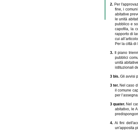
2.
Per l'approvaz
fine, i comun
abitative pre
le unità abit
pubblico e so
capofila, la 
rapporto di la
cui all’artico
Per la città d
3.
Il piano trien
pubblici comun
unità abitati
istituzionali d
3 bis.
Gli avvisi 
3 ter.
Nel caso d
il comune cap
per l’assegnazi
3 quater.
Nel cas
abitativo, le 
predispongono
4.
Ai fini dell'
un'apposita pi