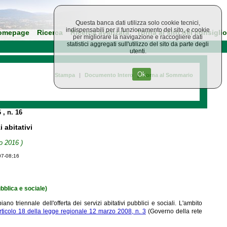
Questa banca dati utilizza solo cookie tecnici,
indispensabili per il funzionamento del sito, e cookie
omepage
Ricerca
Ricerca avanzata
Torna al sito del consiglio
per migliorare la navigazione e raccogliere dati
statistici aggregati sull'utilizzo del sito da parte degli
utenti.
Ok
Stampa
|
Documento Intero
|
Torna al Sommario
6
, n. 16
i abitativi
o 2016 )
07-08;16
bblica e sociale)
no triennale dell'offerta dei servizi abitativi pubblici e sociali. L'ambito
rticolo 18 della legge regionale 12 marzo 2008, n. 3
(Governo della rete