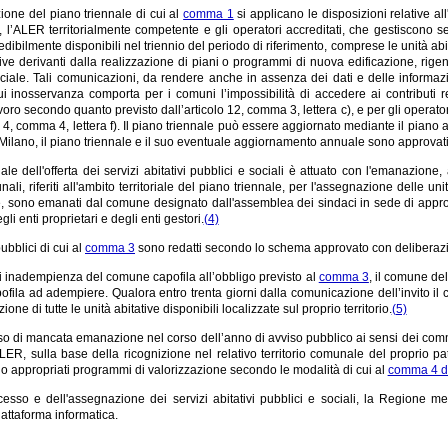
ione del piano triennale di cui al
comma 1
si applicano le disposizioni relative all
i, l’ALER territorialmente competente e gli operatori accreditati, che gestiscono se
vedibilmente disponibili nel triennio del periodo di riferimento, comprese le unit
ative derivanti dalla realizzazione di piani o programmi di nuova edificazione, rig
ciale. Tali comunicazioni, da rendere anche in assenza dei dati e delle informazi
cui inosservanza comporta per i comuni l’impossibilità di accedere ai contributi re
voro secondo quanto previsto dall’articolo 12, comma 3, lettera c), e per gli operato
lo 4, comma 4, lettera f). Il piano triennale può essere aggiornato mediante il piano
i Milano, il piano triennale e il suo eventuale aggiornamento annuale sono approvat
nale dell'offerta dei servizi abitativi pubblici e sociali è attuato con l'emanazion
ali, riferiti all'ambito territoriale del piano triennale, per l'assegnazione delle unit
ve, sono emanati dal comune designato dall'assemblea dei sindaci in sede di approvaz
egli enti proprietari e degli enti gestori.
(4)
pubblici di cui al
comma 3
sono redatti secondo lo schema approvato con deliberazi
i inadempienza del comune capofila all’obbligo previsto al
comma 3
, il comune del 
ofila ad adempiere. Qualora entro trenta giorni dalla comunicazione dell’invito 
one di tutte le unità abitative disponibili localizzate sul proprio territorio.
(5)
o di mancata emanazione nel corso dell’anno di avviso pubblico ai sensi dei commi 3
ALER, sulla base della ricognizione nel relativo territorio comunale del proprio pat
 appropriati programmi di valorizzazione secondo le modalità di cui al
comma 4 de
accesso e dell'assegnazione dei servizi abitativi pubblici e sociali, la Regione 
attaforma informatica.