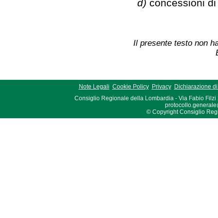
d)
concessioni di
Il presente testo non ha
Note Legali
Cookie Policy
Privacy
Dichiarazione di 
Consiglio Regionale della Lombardia - Via Fabio Filzi
protocollo.generale
© Copyright Consiglio Region