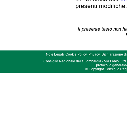
presenti modifiche
Il presente testo non ha
Note Legali
Cookie Policy
Privacy
Dichiarazione di 
Consiglio Regionale della Lombardia - Via Fabio Filzi
protocollo.generale
© Copyright Consiglio Region