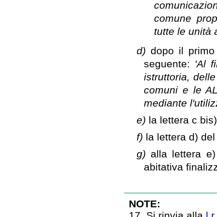
comunicazion
comune propo
tutte le unità 
d)
dopo il primo
seguente:
'Al 
istruttoria, del
comuni e le AL
mediante l'utili
e)
la lettera c bi
f)
la lettera d) de
g)
alla lettera e
abitativa final
NOTE:
17. Si rinvia alla
l.