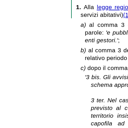
1.
Alla
legge regio
servizi abitativi)
(
a)
al comma 3 de
parole:
'e pubbli
enti gestori.'
;
b)
al comma 3 del
relativo periodo
c)
dopo il comma 3
'3 bis. Gli avvi
schema approv
3 ter. Nel ca
previsto al 
territorio in
capofila ad