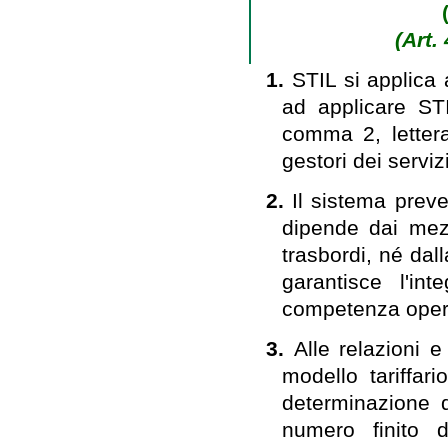
(Art.
1.
STIL si applica a
ad applicare STIL
comma 2, lettera
gestori dei serviz
2.
Il sistema preve
dipende dai mezz
trasbordi, né dal
garantisce l'int
competenza operan
3.
Alle relazioni e
modello tariffa
determinazione d
numero finito d