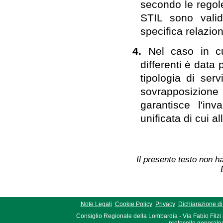
secondo le regole
STIL sono valid
specifica relazio
4.
Nel caso in cu
differenti è data 
tipologia di serv
sovrapposizione
garantisce l'inv
unificata di cui all
Il presente testo non ha
Note Legali
Cookie Policy
Privacy
Dichiarazione di 
Consiglio Regionale della Lombardia - Via Fabio Filzi
protocollo.generale