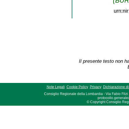
(BURL
urn:ni
Il presente testo non ha
Note Legali
Cookie Policy
Privacy
Dichiarazione di 
Consiglio Regionale della Lombardia - Via Fabio Filzi
protocollo.generale
© Copyright Consiglio Region