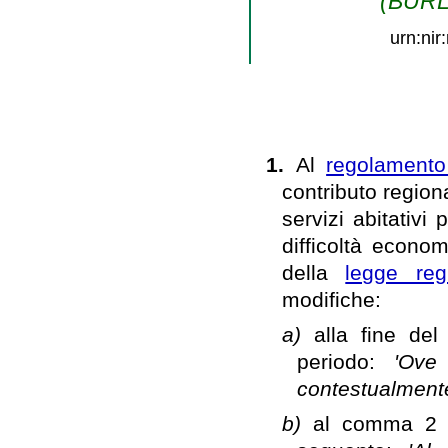
(BURL 
urn:ni
1.
Al
regolamento
contributo region
servizi abitativi
difficoltà econo
della
legge reg
modifiche:
a)
alla fine de
periodo:
'Ove
contestualmente
b)
al comma 2 de