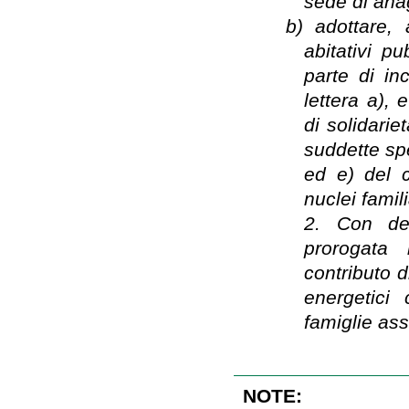
sede di ana
b)
adottare, 
abitativi p
parte di in
lettera a),
di solidari
suddette spe
ed e) del c
nuclei famil
2. Con del
prorogata 
contributo d
energetici
famiglie ass
NOTE: