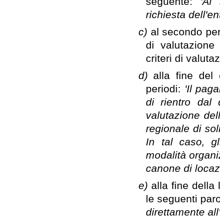
seguente:
'Al
richiesta dell'en
c)
al secondo peri
di valutazione
criteri di valut
d)
alla fine del
periodi:
'Il pag
di rientro dal 
valutazione del
regionale di sol
In tal caso, gl
modalità organiz
canone di locazi
e)
alla fine della
le seguenti par
direttamente al