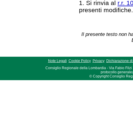
1. Si rinvia al
r.r. 
presenti modifiche
Il presente testo non ha
Note Legali
Cookie Policy
Privacy
Dichiarazione di 
Consiglio Regionale della Lombardia - Via Fabio Filzi
protocollo.generale
© Copyright Consiglio Region