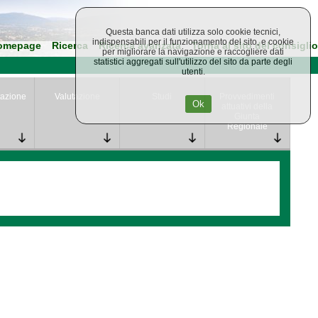
Questa banca dati utilizza solo cookie tecnici,
indispensabili per il funzionamento del sito, e cookie
omepage
Ricerca
Ricerca avanzata
Torna al sito del consiglio
per migliorare la navigazione e raccogliere dati
statistici aggregati sull'utilizzo del sito da parte degli
utenti.
azione
Valutazione
Studi
Provvedimenti
Ok
attuativi della
Giunta
Regionale