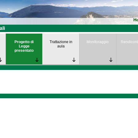
H
ali
Progetto di
Trattazione in
Monitoraggio
Rendicont
Legge
aula
presentato