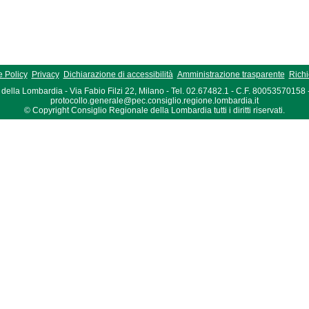
 Policy
Privacy
Dichiarazione di accessibilità
Amministrazione trasparente
Richi
della Lombardia - Via Fabio Filzi 22, Milano - Tel. 02.67482.1 - C.F. 80053570158
protocollo.generale@pec.consiglio.regione.lombardia.it
© Copyright Consiglio Regionale della Lombardia tutti i diritti riservati.