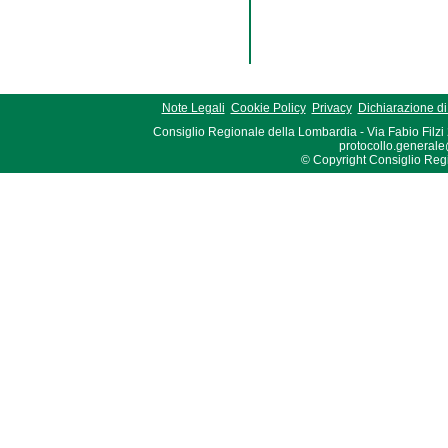
Note Legali
Cookie Policy
Privacy
Dichiarazione di 
Consiglio Regionale della Lombardia - Via Fabio Filzi
protocollo.generale
© Copyright Consiglio Region