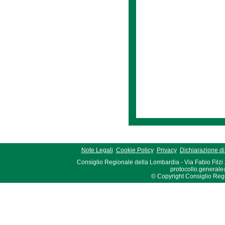
Note Legali
Cookie Policy
Privacy
Dichiarazione di 
Consiglio Regionale della Lombardia - Via Fabio Filzi
protocollo.generale
© Copyright Consiglio Region