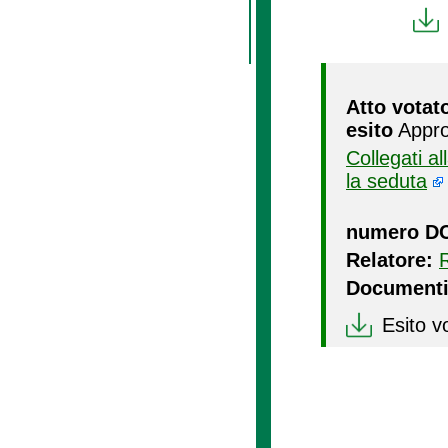
Atto votat
esito
Appro
Collegati a
la seduta
numero D
Relatore:
Documenti
Esito v