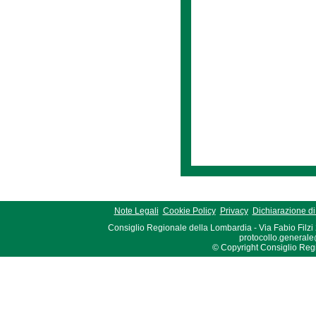
Note Legali
Cookie Policy
Privacy
Dichiarazione di 
Consiglio Regionale della Lombardia - Via Fabio Filzi
protocollo.generale
© Copyright Consiglio Region