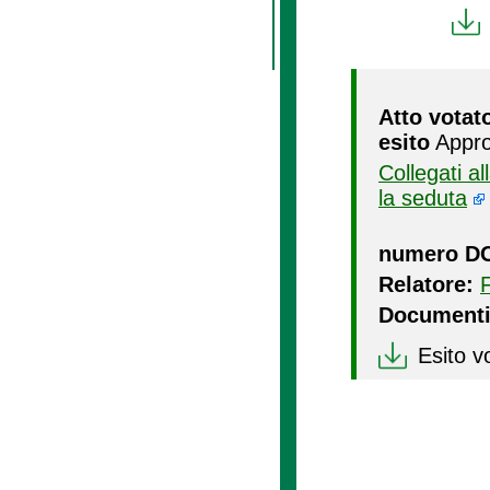
Atto votat
esito
Appro
Collegati a
la seduta
numero D
Relatore:
Documenti
Esito v