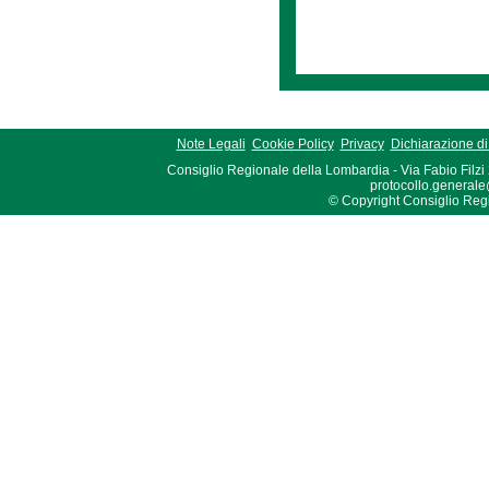
Note Legali
Cookie Policy
Privacy
Dichiarazione di 
Consiglio Regionale della Lombardia - Via Fabio Filzi
protocollo.generale
© Copyright Consiglio Region