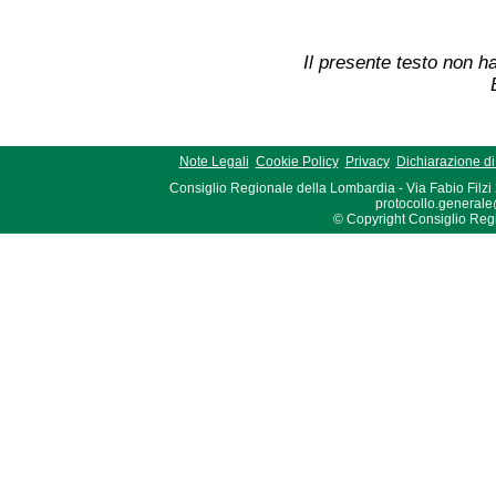
Il presente testo non ha
Note Legali
Cookie Policy
Privacy
Dichiarazione di 
Consiglio Regionale della Lombardia - Via Fabio Filzi
protocollo.generale
© Copyright Consiglio Region