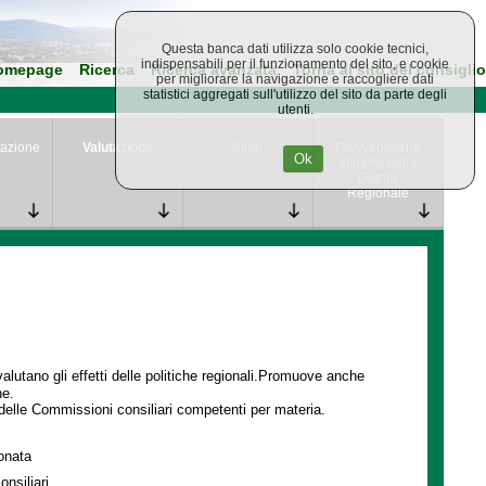
Questa banca dati utilizza solo cookie tecnici,
indispensabili per il funzionamento del sito, e cookie
omepage
Ricerca
Ricerca avanzata
Torna al sito del consiglio
per migliorare la navigazione e raccogliere dati
statistici aggregati sull'utilizzo del sito da parte degli
utenti.
azione
Valutazione
Studi
Provvedimenti
Ok
attuativi della
Giunta
Regionale
lutano gli effetti delle politiche regionali.Promuove anche
ne.
delle Commissioni consiliari competenti per materia.
ionata
onsiliari