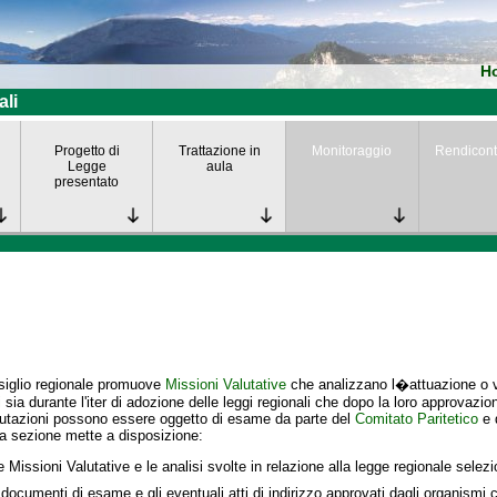
H
ali
Progetto di
Trattazione in
Monitoraggio
Rendicont
Legge
aula
presentato
siglio regionale promuove
Missioni Valutative
che analizzano l�attuazione o va
i
sia durante l'iter di adozione delle leggi regionali che dopo la loro approvazio
lutazioni possono essere oggetto di esame da parte del
Comitato Paritetico
e 
a sezione mette a disposizione:
e Missioni Valutative e le analisi svolte in relazione alla legge regionale selez
 documenti di esame e gli eventuali atti di indirizzo approvati dagli organismi c