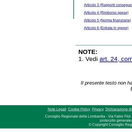
Articolo 3 (Rapporti conseguent
Articolo 4 (Rimborso spese)
Articolo 5 (Norma finanziaria)
Articolo 6 (Entrata in vigore)
NOTE:
1. Vedi
art. 24, co
Il presente testo non ha
Note Legali
Cookie Policy
Privacy
Dichiarazione di 
Consiglio Regionale della Lombardia - Via Fabio Filzi
protocollo.generale
© Copyright Consiglio Region