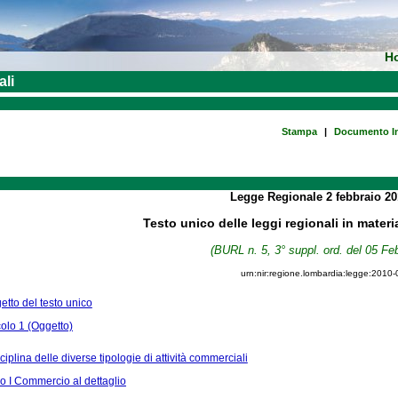
H
ali
Stampa
|
Documento In
Legge Regionale
2 febbraio 2
Testo unico delle leggi regionali in materi
(BURL n. 5, 3° suppl. ord. del 05 Fe
urn:nir:regione.lombardia:legge:2010-
tto del testo unico
colo 1 (Oggetto)
ciplina delle diverse tipologie di attività commerciali
 I Commercio al dettaglio