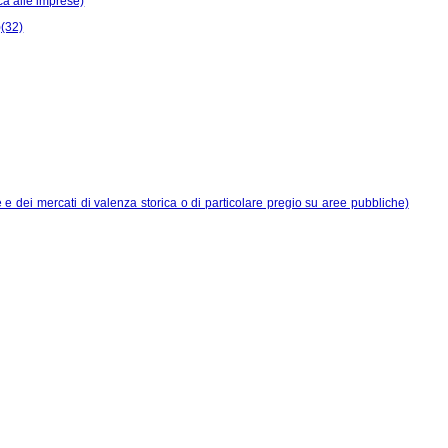
ica alle imprese)
)(32)
 e dei mercati di valenza storica o di particolare pregio su aree pubbliche)