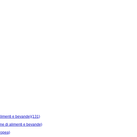
i alimenti e bevande)(131)
ione di alimenti e bevande)
uropea)