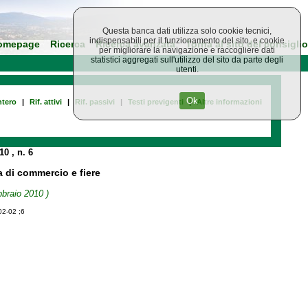
Questa banca dati utilizza solo cookie tecnici,
indispensabili per il funzionamento del sito, e cookie
omepage
Ricerca
Ricerca avanzata
Torna al sito del consiglio
per migliorare la navigazione e raccogliere dati
statistici aggregati sull'utilizzo del sito da parte degli
utenti.
Ok
tero
|
Rif. attivi
|
Rif. passivi
|
Testi previgenti
|
Altre informazioni
010
, n. 6
a di commercio e fiere
bbraio 2010 )
02-02 ;6