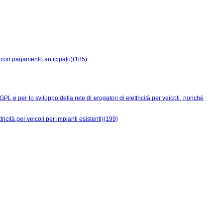
io con pagamento anticipato)(185)
PL e per lo sviluppo della rete di erogatori di elettricità per veicoli, nonché
ricità per veicoli per impianti esistenti)(199)