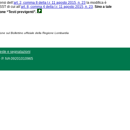
sensi dell’
art. 2, comma 8 della l.r. 11 agosto 2015, n. 23
la modifica è
ST di cui all’
art. 8, comma 4 della l.r. 11 agosto 2015, n. 23
.
Sino a tale
ione “Testi previgenti”.
ione sul Bollettino ufficiale della Regione Lombardia
este e segnalazioni
 - P. IVA 09201010965