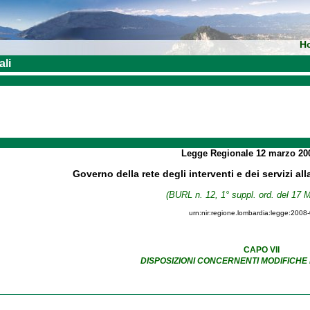
H
ali
Legge Regionale
12 marzo 2
Governo della rete degli interventi e dei servizi al
(BURL n. 12, 1° suppl. ord. del 17 
urn:nir:regione.lombardia:legge:2008
CAPO VII
DISPOSIZIONI CONCERNENTI MODIFICHE