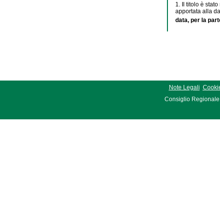
1. Il titolo è stat
apportata alla da
data, per la par
Note Legali
Cookie
Consiglio Regionale 