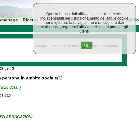
Questa banca dati utilizza solo cookie tecnici,
indispensabili per il funzionamento del sito, e cookie
omepage
Ricerca
Ricerca avanzata
Torna al sito del consiglio
per migliorare la navigazione e raccogliere dati
statistici aggregati sull'utilizzo del sito da parte degli
utenti.
Ok
Stampa
|
Documento Intero
|
Torna al Sommario
008
, n. 3
la persona in ambito sociale
(1)
Marzo 2008 )
-03-12;3
 ED ABROGAZIONI