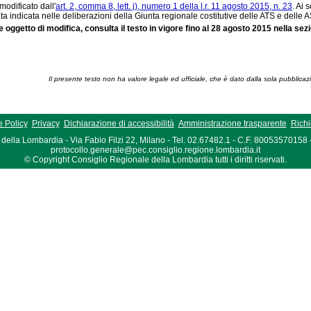
o modificato dall'
art. 2, comma 8, lett. j), numero 1 della l.r. 11 agosto 2015, n. 23
. Ai 
ta indicata nelle deliberazioni della Giunta regionale costitutive delle ATS e delle AS
te oggetto di modifica, consulta il testo in vigore fino al 28 agosto 2015 nella sez
Il presente testo non ha valore legale ed ufficiale, che è dato dalla sola pubblicaz
 Policy
Privacy
Dichiarazione di accessibilità
Amministrazione trasparente
Richi
della Lombardia - Via Fabio Filzi 22, Milano - Tel. 02.67482.1 - C.F. 80053570158
protocollo.generale@pec.consiglio.regione.lombardia.it
© Copyright Consiglio Regionale della Lombardia tutti i diritti riservati.