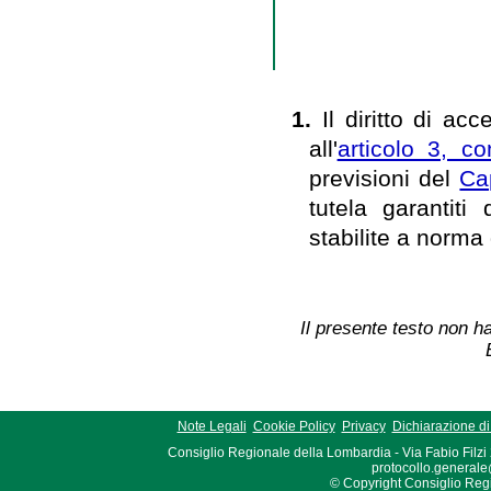
1.
Il diritto di ac
all'
articolo 3, 
previsioni del
Ca
tutela garantiti d
stabilite a norma 
Il presente testo non ha
Note Legali
Cookie Policy
Privacy
Dichiarazione di 
Consiglio Regionale della Lombardia - Via Fabio Filzi
protocollo.generale
© Copyright Consiglio Region