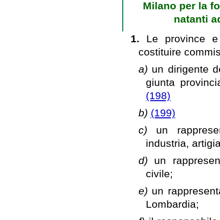
Milano per la f
natanti ad
1.
Le province e
costituire commis
a)
un dirigente d
giunta provinc
(198)
b)
(199)
c)
un rapprese
industria, artig
d)
un rappresent
civile;
e)
un rappresenta
Lombardia;