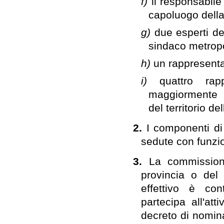
f)
il responsabile
capoluogo della
g)
due esperti de
sindaco metropo
h)
un rappresenta
i)
quattro rap
maggiormente r
del territorio de
2.
I componenti di
sedute con funzio
3.
La commission
provincia o del
effettivo è co
partecipa all'att
decreto di nomina