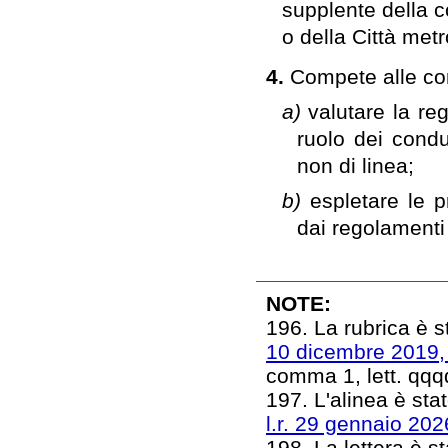
supplente della 
o della Città met
4.
Compete alle co
a)
valutare la re
ruolo dei conduc
non di linea;
b)
espletare le p
dai regolamenti 
NOTE:
196. La rubrica è st
10 dicembre 2019,
comma 1, lett. qqq
197. L'alinea è stat
l.r. 29 gennaio 202
198. La lettera è st