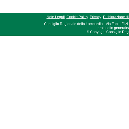
Note Legali
Cookie Policy
Privacy
Dichiarazione di 
Consiglio Regionale della Lombardia - Via Fabio Filzi
protocollo.generale
© Copyright Consiglio Region