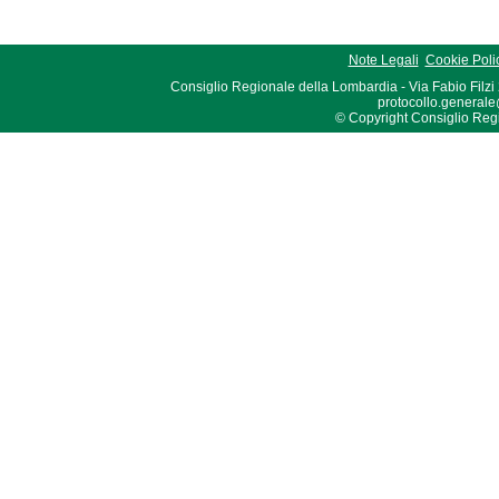
Note Legali
Cookie Poli
Consiglio Regionale della Lombardia - Via Fabio Filzi
protocollo.generale
© Copyright Consiglio Region