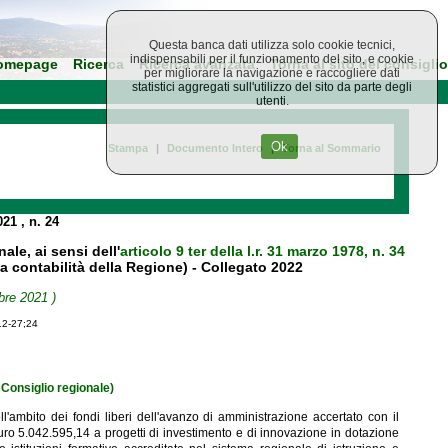
Questa banca dati utilizza solo cookie tecnici,
indispensabili per il funzionamento del sito, e cookie
omepage
Ricerca
Ricerca avanzata
Torna al sito del consiglio
per migliorare la navigazione e raccogliere dati
statistici aggregati sull'utilizzo del sito da parte degli
utenti.
Ok
Stampa
|
Documento Intero
|
Torna al Sommario
021
, n. 24
le, ai sensi dell'
articolo 9 ter della l.r. 31 marzo 1978, n. 34
a contabilità della Regione) - Collegato 2022
bre 2021 )
12-27;24
Consiglio regionale)
l'ambito dei fondi liberi dell'avanzo di amministrazione accertato con il
ro 5.042.595,14 a progetti di investimento e di innovazione in dotazione