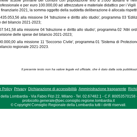
nelle scuole primarie dei comuni con popolazione fino a 5.000 abitanti e nelle 
fessionale e per euro 100.000,00 ad attrezzature e materiale didattico per i Vigili 
o finanziario 2021, la somma oggetto della suddetta deliberazione è allocata rispet
435.053,56 alla missione 04 'Istruzione e diritto allo studio', programma 03 'Edilizi
e del bilancio 2021-2023;
7.541,58 alla missione 04 'Istruzione e diritto allo studio', programma 02 'Altri ordin
evisione delle spese del bilancio 2021-2023;
0.000,00 alla missione 11 'Soccorso Civile', programma 01 'Sistema di Protezione Ci
bilancio regionale 2021-2023.
Il presente testo non ha valore legale ed ufficiale, che è dato dalla sola pubblicaz
 Policy
Privacy
Dichiarazione di accessibilità
Amministrazione trasparente
Richi
della Lombardia - Via Fabio Filzi 22, Milano - Tel. 02.67482.1 - C.F. 80053570158
protocollo.generale@pec.consiglio.regione.lombardia.it
© Copyright Consiglio Regionale della Lombardia tutti i diritti riservati.