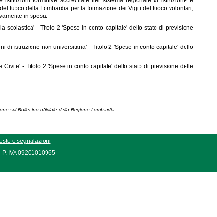
istituzioni formative accreditate nel sistema regionale di istruzione e
del fuoco della Lombardia per la formazione dei Vigili del fuoco volontari,
tivamente in spesa:
a scolastica' - Titolo 2 'Spese in conto capitale' dello stato di previsione
i di istruzione non universitaria' - Titolo 2 'Spese in conto capitale' dello
vile' - Titolo 2 'Spese in conto capitale' dello stato di previsione delle
ione sul Bollettino ufficiale della Regione Lombardia
este e segnalazioni
 - P. IVA 09201010965