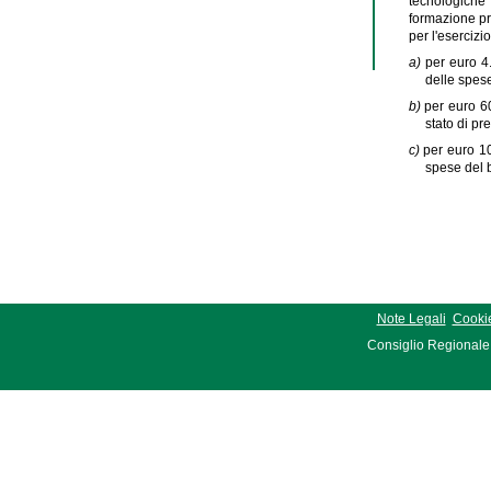
tecnologiche 
formazione pro
per l'esercizi
a)
per euro 4.
delle spes
b)
per euro 60
stato di pr
c)
per euro 10
spese del 
Note Legali
Cookie
Consiglio Regionale 