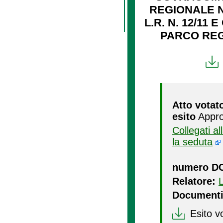
REGIONALE N
L.R. N. 12/11
PARCO REGI
Atto votat
esito
Appro
Collegati a
la seduta
numero D
Relatore:
Documenti
Esito v